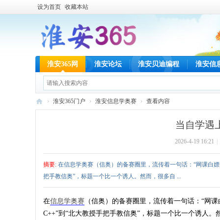
设为首页
收藏本站
淮安365网
淮安论坛
淮安贝迪编程
淮安信
›
淮安365门户
›
淮安信息学奥赛
›
查看内容
淮
当自学遇
安
2026-4-19 16:21
|
36
5
摘要
: 在信息学奥赛（信奥）的备赛圈里，流传着一句话：“网课白嫖
网
把手教信奥”，标题一个比一个诱人。然而，很多自 ...
在
信息学奥赛
（信奥）的备赛圈里，流传着一句话：“网课
C++”到“北大教授手把手教信奥”，标题一个比一个诱人