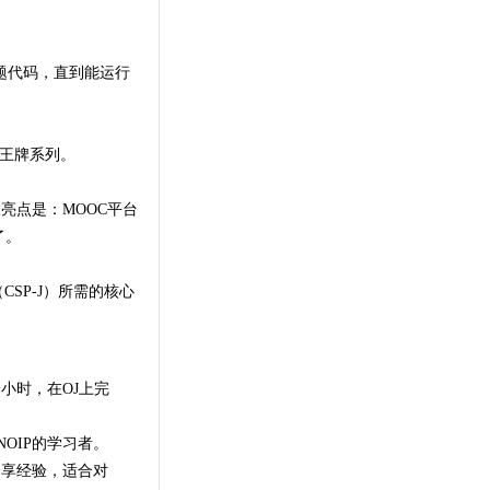
题代码，直到能运行
个王牌系列。
亮点是：MOOC平台
了
。
SP-J）所需的核心
小时，在OJ上完
OIP的学习者
。
分享经验，适合对