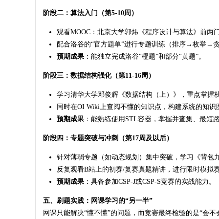
阶段二：算法入门（第5-10周）
观看MOOC：北京大学郭炜《程序设计与算法》前两
配合洛谷的“官方题单”进行专题训练（排序→枚举→
预期成果
：能独立完成洛谷“橙题”和部分“黄题”。
阶段三：数据结构强化（第11-16周）
学习清华大学邓俊辉《数据结构（上）》，重点掌握
同时在OI Wiki上查阅不懂的知识点，构建系统的知识
预期成果
：能熟练使用STL容器，掌握并查集、最短
阶段四：专题突破与冲刺（第17周及以后）
针对薄弱专题（如动态规划）集中突破，学习《背包
反复观看B站上的初赛/复赛真题精讲，进行限时模拟
预期成果
：具备参加CSP-J或CSP-S竞赛的实战能力。
五、刷题实践：网课学习的“另一半”
网课只能解决“懂不懂”的问题，而竞赛最终检验的是“会