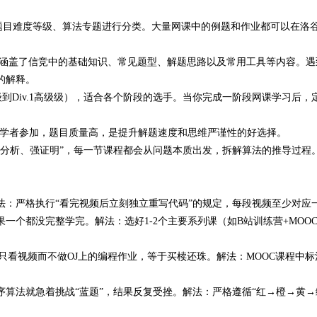
题目难度等级、算法专题进行分类。大量网课中的例题和作业都可以在洛
涵盖了信竞中的基础知识、常见题型、解题思路以及常用工具等内容
。遇
晰的解释。
到Div.1高级级），适合各个阶段的选手。当你完成一阶段网课学习后，定期参加
st）适合初学者参加，题目质量高，是提升解题速度和思维严谨性的好选择
。
分析、强证明”，每一节课程都会从问题本质出发，拆解算法的推导过程。A
：严格执行“看完视频后立刻独立重写代码”的规定，每段视频至少对应一
果一个都没完整学完。解法：选好1-2个主要系列课（如B站训练营+MOO
只看视频而不做OJ上的编程作业，等于买椟还珠。解法：MOOC课程中标注“
算法就急着挑战“蓝题”，结果反复受挫。解法：严格遵循“红→橙→黄→