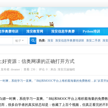
息学奥赛培训
淮安教育网
淮安信息学奥赛
Python培训
热搜:
淮安
淮安信息学奥赛培训班
淮安二手房
淮
帖子
搜
索
上好资源：信奥网课的正确打开方式
发布者:
dreamer
|
查看:
236
|
评论: 0
|
来自:
淮安贝迪编程
一时爽，系统学习一直爽。” B站和MOOC平台上堆积着海量的免费教程，从“从零开始
白嫖一时爽，系统学习一直爽。” B站和MOOC平台上堆积着海量的免费教
。然而，很多自学者的真实状态却是：收藏了上百个视频，但真正看完的不到