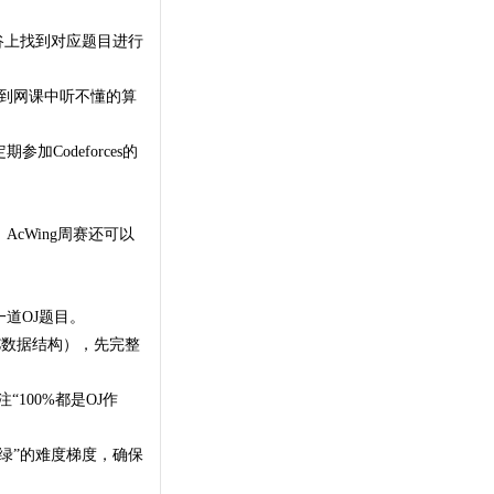
谷上找到对应题目进行
到网课中听不懂的算
Codeforces的
cWing周赛还可以
道OJ题目。
C数据结构），先完整
100%都是OJ作
绿”的难度梯度，确保