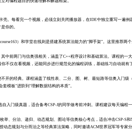
建立对编程题目的快速理解和解题框架
。
就卡壳。每看完一个视频，必须立刻关闭播放器，在IDE中独立重写一遍例
才是你的。
course163）和学堂在线则是搭建系统算法能力的“脚手架”。这里推荐两
其中前两门与信奥强相关，涵盖了C++程序设计和基础算法
。课程的一大
着你不仅在看视频，还能同步进行规范化的编程训练，基础练习自动就有
不开的经典。课程涵盖了线性表、二分、图、树、最短路等信奥入门级（C
会套模板”进阶到“理解数据结构的本质”
。
自入门级真题，适合备考CSP-J的同学做考前冲刺
。课程建议每天编程一
盖枚举、分治、递归、动态规划、图论等信奥核心考点，适合冲击CSP-S和N
授动态规划与分而治之等经典算法策略，同时邀请ACM世界冠军等专家