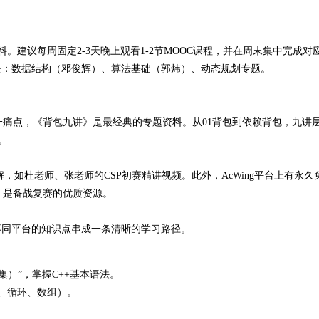
料。建议每周固定2-3天晚上观看1-2节MOOC课程，并在周末集中完成对
是：数据结构（邓俊辉）、算法基础（郭炜）、动态规划专题。
痛点，《背包九讲》是最经典的专题资料。从01背包到依赖背包，九讲
。
解，如杜老师、张老师的CSP初赛精讲视频
。此外，AcWing平台上有永久
，是备战复赛的优质资源
。
不同平台的知识点串成一条清晰的学习路径。
0集）”，掌握C++基本语法。
出、循环、数组）。