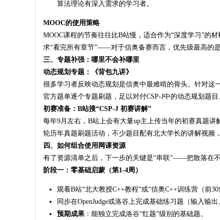
算法理论有深入需求的学习者
。
MOOC的使用策略
MOOC课程的节奏往往比B站慢，适合作为“深度学习”的材
求“看完所有章节”——对于信奥备赛而言，优先级最高的
三、专题补强：哪里不会补哪里
动态规划专题：《背包九讲》
很多学习者反映动态规划是信奥中最难啃的骨头。针对这一
官方题单逐个专题刷题，足以对付CSP-J中的动态规划题目
初赛准备：B站搜“CSP-J 初赛讲解”
每年9月左右，B站上会有大量up主上传当年的初赛真题讲
轮历年真题刷题活动，不少题目配有北大学长的讲解视频
四、如何组合使用网课资源
有了资源清单之后，下一步的关键是“串联”——把散落在
阶段一：零基础启蒙（第1-4周）
观看B站“北大教授C++教程”或“信奥C++训练营（前3
同步在OpenJudge或洛谷上完成基础练习题（输入输
预期成果
：能独立完成洛谷“红题”级别的基础题。