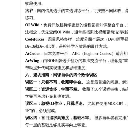
收藏使用。
洛谷
：国内信奥选手的首选训练平台，可按照不同比赛、
练习
。
OI Wiki
：免费开放且持续更新的编程竞赛知识整合平台，
法概念，优先查阅OI Wiki，通常能找到比视频更简洁清
Codeforces
：题目风格多样，难度分四个层次（Div.4新手级
Div.3或Div.4比赛，是检验学习效果的最佳方式
。
AtCoder
：日本竞赛平台，ABC（Beginner Conte
AcWing
：由NOI金牌选手创办的算法交流平台，理念是“重
帮助提升代码实现速度和思维速度
。
六、避坑指南：网课自学的四个致命误区
误区一：只看不写，收藏即学会。
这是最普遍的问题。解法
误区二：资源贪多，学而不精。
收藏了50个课程链接，结
学完再考虑补充其他资源。
误区三：忽视OJ作业，只看理论。
尤其在使用MOOC时，
业”的，必须完成
。
误区四：盲目追求高难度，基础不牢。
很多自学者看完排序
每一层的基础足够扎实再向上攀登。