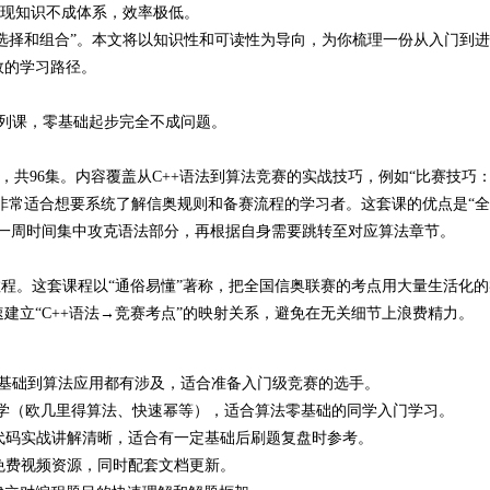
发现知识不成体系，效率极低。
何选择和组合”。本文将以知识性和可读性为导向，为你梳理一份从入门到
效的学习路径。
系列课，零基础起步完全不成问题。
共96集。内容覆盖从C++语法到算法竞赛的实战技巧，例如“比赛技巧：
，非常适合想要系统了解信奥规则和备赛流程的学习者
。这套课的优点是“全
花一周时间集中攻克语法部分，再根据自身需要跳转至对应算法章节。
教程。这套课程以“通俗易懂”著称，把全国信奥联赛的考点用大量生活化
建立“C++语法→竞赛考点”的映射关系，避免在无关细节上浪费精力。
语法基础到算法应用都有涉及，适合准备入门级竞赛的选手
。
数学（欧几里得算法、快速幂等），适合算法零基础的同学入门学习
。
代码实战讲解清晰，适合有一定基础后刷题复盘时参考
。
免费视频资源，同时配套文档更新
。