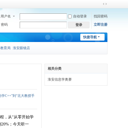
切
换
用户名
自动登录
找回密码
到
宽
密码
立即注册
登录
版
快捷导航
安教育局
淮安眼镜店
相关分类
淮安信息学奥赛
学C++”到“北大教授手
程，从“从零开始学
20%；今天听一