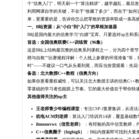
个“信奥入门”，明天刷一个“算法精讲”，越学越乱，最后
利用网课自学的关键，不在于“收藏了多少”，而在于“如
单，更重要的是，告诉你怎么把零散的资源串联成一条高
一、B站资源：从“小白”到“入门”的草根加速器
B站是国内最大的信奥学习“白嫖”宝库。只要选对up主和
首选：全国信奥联赛C++训练营（96集）
这是B站上结构最完整的信奥系列课程之一，分为四个章节，
榜与自救”“比赛规程详解：个人线上参赛的环境准备”等
时”——不建议一口气从头看到尾，而应当按需观看：先
备选：北大教授C++教程（信奥方向）
如果你更看重权威性，可以关注北大教授主讲的信奥C++
零基础的学习者也能跟上节奏
。它的最大价值在于帮你快速
其他值得关注的up主
王老师青少年编程课堂
：专注CSP-J复赛集训，从
杭电ACM刘老师
：算法入门培训共14讲，覆盖基础
ilmnouvwx（信竞老师）
：有经验的高中信竞教师，
C++信奥圈子（bigbigli）
：B站内搜索即可找到大量