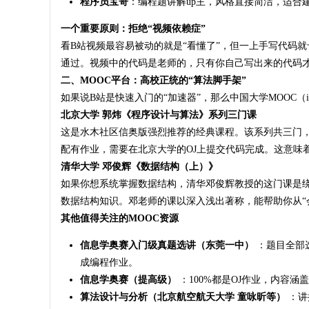
程序员宝哥
：编程题讲解up主，风格直接简洁，适合
一个重要原则：拒绝“视频依赖症”
看B站视频最容易被动的就是“看懂了”，但一上手写代码
通过。视频中的代码是老师的，只有你自己写出来的代码
二、MOOC平台：高校正统的“算法脚手架”
如果说B站是快速入门的“加速器”，那么中国大学MOOC（i
北京大学 郭炜《程序设计与算法》系列三门课
这是水木社区信奥版强烈推荐的经典课程。该系列共三门，
配有作业，需要在北京大学的OJ上提交代码完成。这意味
清华大学 邓俊辉《数据结构（上）》
如果你想系统掌握数据结构，清华邓俊辉教授的这门课是绕
数据结构知识
。邓老师的课以深入浅出著称，能帮助你从“
其他值得关注的MOOC资源
信息学奥赛入门级真题选讲（东莞一中）
：题目全部选
成编程作业
。
信息学奥赛（提高级）
：100%都是OJ作业，内容涵
算法设计与分析（北京航空航天大学 童咏昕等）
：讲