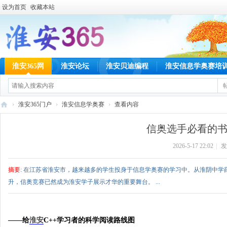
设为首页
收藏本站
淮安365网
淮安论坛
淮安贝迪编程
淮安信息学奥赛培
›
淮安365门户
›
淮安信息学奥赛
›
查看内容
淮
信奥选手必看的书
安
2026-5-17 22:02
|
发
36
5
摘要
: 在江苏省淮安市，越来越多的学生投身于信息学奥赛的学习中。从淮阴中学薛志
网
升，信奥竞赛已然成为淮安学子展示才华的重要舞台。 ...
——给
淮安
C++学习者的科学阅读路线图