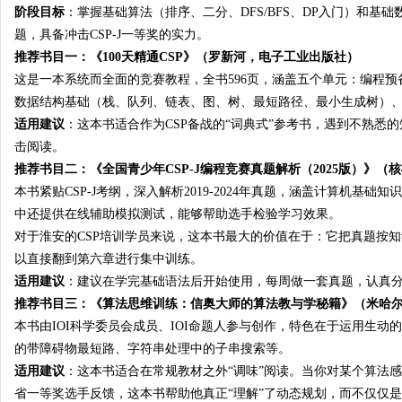
阶段目标
：掌握基础算法（排序、二分、DFS/BFS、DP入门）和基础
题，具备冲击CSP-J一等奖的实力。
推荐书目一：《100天精通CSP》（罗新河，电子工业出版社）
这是一本系统而全面的竞赛教程，全书596页，涵盖五个单元：编程预
数据结构基础（栈、队列、链表、图、树、最短路径、最小生成树）
适用建议
：这本书适合作为CSP备战的“词典式”参考书，遇到不熟悉
击阅读。
推荐书目二：《全国青少年CSP-J编程竞赛真题解析（2025版）》
本书紧贴CSP-J考纲，深入解析2019-2024年真题，涵盖计算机
中还提供在线辅助模拟测试，能够帮助选手检验学习效果。
对于淮安的CSP培训学员来说，这本书最大的价值在于：它把真题按
以直接翻到第六章进行集中训练
。
适用建议
：建议在学完基础语法后开始使用，每周做一套真题，认真
推荐书目三：《算法思维训练：信奥大师的算法教与学秘籍》（米哈尔
本书由IOI科学委员会成员、IOI命题人参与创作，特色在于运用生
的带障碍物最短路、字符串处理中的子串搜索等
。
适用建议
：这本书适合在常规教材之外“调味”阅读。当你对某个算法
省一等奖选手反馈，这本书帮助他真正“理解”了动态规划，而不仅仅是