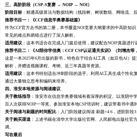
三、高阶阶段（CSP-S复赛 → NOIP → NOI）
阶段目标
：精通高级算法与数据结构（线段树、树状数组、网络流、后
推荐书目一：《CCF信息学奥赛基础篇》
作为CCF官方丛书的第二册，本书覆盖NOI竞赛大纲要求的中高阶知
常见的难点和易错点进行了深入解析
。
适用建议
：这本书适合在完成入门篇后使用，建议配合NOIP真题进
推荐书目二：《AI陪你学信奥：CCF CSP认证通关实训》（刘增杰
这是一本2025年6月出版的新书，特色在于结合AI工具（如豆包AI
解析，并赠送视频课程、考纲、近三年真题等资源
。
适用建议
：这本书特别适合冲刺阶段的选手。利用AI工具生成个性化
通过大量独立思考和编码来培养。
四、淮安本地资源与阅读建议
关于教练指导
：淮安市在信息学奥赛领域有着深厚的积淀。以淮阴中学
百人次获得NOIP一等奖
。参加淮安本地CSP培训时，建议带着书中遇
关于阅读与刷题的时间配比
：入门阶段建议阅读:刷题=4:6，进阶阶段3
关于购买渠道
：上述书籍在清华大学出版社官网、人民邮电出版社官方
调。
写在最后