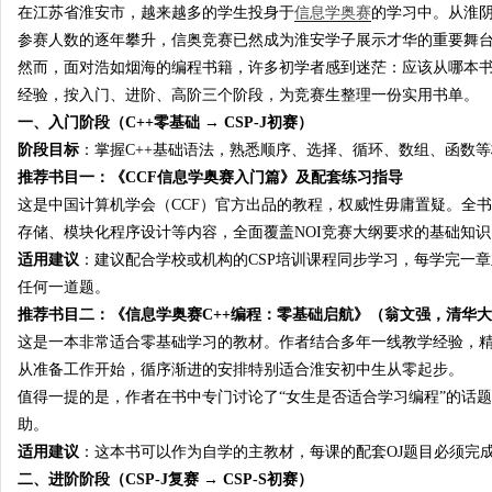
在江苏省淮安市，越来越多的学生投身于
信息学奥赛
的学习中。从淮阴
参赛人数的逐年攀升，信奥竞赛已然成为淮安学子展示才华的重要舞
然而，面对浩如烟海的编程书籍，许多初学者感到迷茫：应该从哪本书
经验，按入门、进阶、高阶三个阶段，为竞赛生整理一份实用书单。
一、入门阶段（C++零基础 → CSP-J初赛）
阶段目标
：掌握C++基础语法，熟悉顺序、选择、循环、数组、函数等核
推荐书目一：《CCF信息学奥赛入门篇》及配套练习指导
这是中国计算机学会（CCF）官方出品的教程，权威性毋庸置疑。全
存储、模块化程序设计等内容，全面覆盖NOI竞赛大纲要求的基础知识
适用建议
：建议配合学校或机构的CSP培训课程同步学习，每学完一
任何一道题。
推荐书目二：《信息学奥赛C++编程：零基础启航》（翁文强，清华
这是一本非常适合零基础学习的教材。作者结合多年一线教学经验，精选
从准备工作开始，循序渐进的安排特别适合淮安初中生从零起步。
值得一提的是，作者在书中专门讨论了“女生是否适合学习编程”的话
助
。
适用建议
：这本书可以作为自学的主教材，每课的配套OJ题目必须完
二、进阶阶段（CSP-J复赛 → CSP-S初赛）