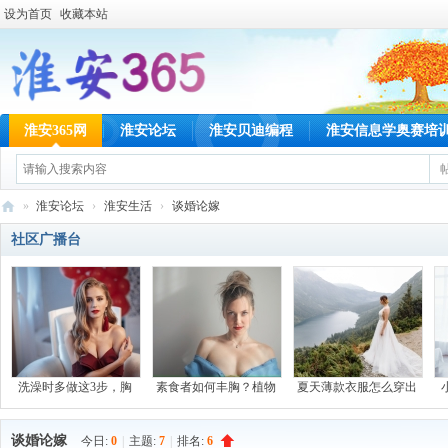
设为首页
收藏本站
淮安365网
淮安论坛
淮安贝迪编程
淮安信息学奥赛培
»
淮安论坛
›
淮安生活
›
谈婚论嫁
淮
社区广播台
安
36
5
网
洗澡时多做这3步，胸
素食者如何丰胸？植物
夏天薄款衣服怎么穿出
谈婚论嫁
今日:
0
|
主题:
7
|
排名:
6