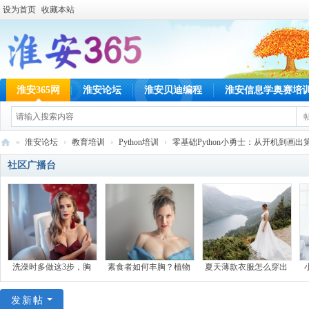
设为首页
收藏本站
淮安365网
淮安论坛
淮安贝迪编程
淮安信息学奥赛培
»
淮安论坛
›
教育培训
›
Python培训
›
零基础Python小勇士：从开机到画出第一
淮
社区广播台
安
36
5
网
洗澡时多做这3步，胸
素食者如何丰胸？植物
夏天薄款衣服怎么穿出
发新帖