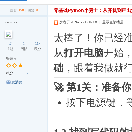
零基础Python小勇士：从开机到画
查看:
198
|
回复:
0
dreamer
发表于 2026-7-5 17:07:08
|
显示全部楼层
太棒了！你已经
13
1
117
主题
回帖
积分
从
打开电脑
开始
管理员
础
，跟着我做就
积分
117
发消息
🚀 第1关：准
按下电源键，