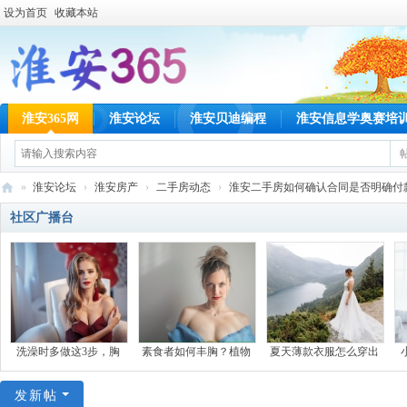
设为首页
收藏本站
淮安365网
淮安论坛
淮安贝迪编程
淮安信息学奥赛培
»
淮安论坛
›
淮安房产
›
二手房动态
›
淮安二手房如何确认合同是否明确付款方
淮
社区广播台
安
36
5
网
洗澡时多做这3步，胸
素食者如何丰胸？植物
夏天薄款衣服怎么穿出
发新帖