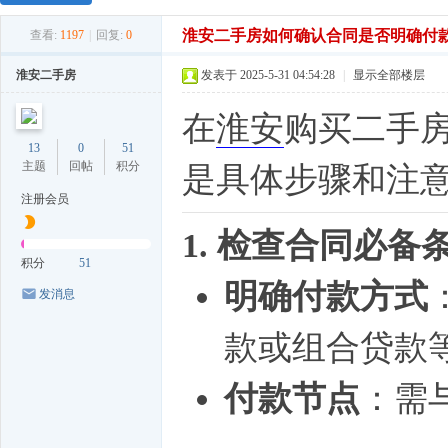
淮安二手房如何确认合同是否明确付
查看:
1197
|
回复:
0
淮安二手房
发表于 2025-5-31 04:54:28
|
显示全部楼层
在
淮安
购买二手
13
0
51
主题
回帖
积分
是具体步骤和注
注册会员
1. 检查合同必备
积分
51
明确付款方式
发消息
款或组合贷款
付款节点
：需