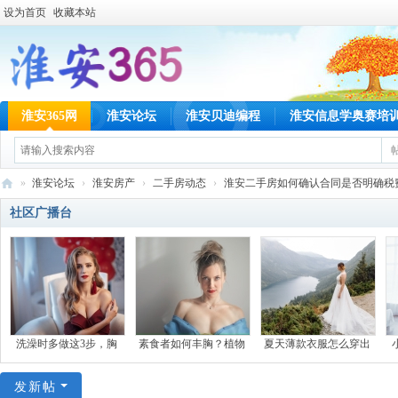
设为首页
收藏本站
淮安365网
淮安论坛
淮安贝迪编程
淮安信息学奥赛培
»
淮安论坛
›
淮安房产
›
二手房动态
›
淮安二手房如何确认合同是否明确税费分
淮
社区广播台
安
36
5
网
洗澡时多做这3步，胸
素食者如何丰胸？植物
夏天薄款衣服怎么穿出
发新帖