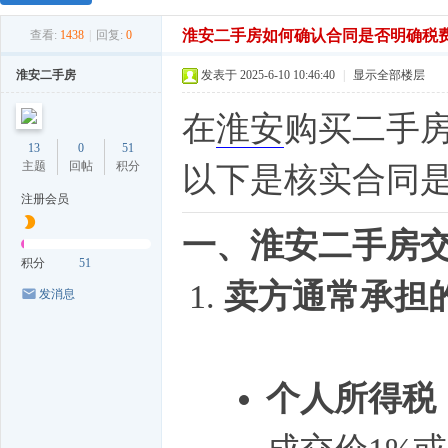
淮安二手房如何确认合同是否明确税
查看:
1438
|
回复:
0
淮安二手房
发表于 2025-6-10 10:46:40
|
显示全部楼层
在
淮安
购买二手
13
0
51
主题
回帖
积分
以下是核实合同
注册会员
一、淮安二手房
积分
51
卖方通常承担
发消息
个人所得税