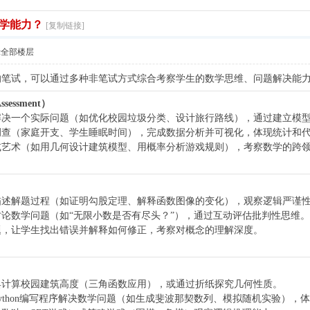
学能力？
[复制链接]
示全部楼层
的笔试，可以通过多种非笔试方式综合考察学生的数学思维、问题解决能
ssessment）
解决一个实际问题（如优化校园垃圾分类、设计旅行路线），通过建立模
调查（家庭开支、学生睡眠时间），完成数据分析并可视化，体现统计和
或艺术（如用几何设计建筑模型、用概率分析游戏规则），考察数学的跨
描述解题过程（如证明勾股定理、解释函数图像的变化），观察逻辑严谨
论数学问题（如“无限小数是否有尽头？”），通过互动评估批判性思维。
题，让学生找出错误并解释如何修正，考察对概念的理解深度。
具计算校园建筑高度（三角函数应用），或通过折纸探究几何性质。
ch或Python编写程序解决数学问题（如生成斐波那契数列、模拟随机实验），