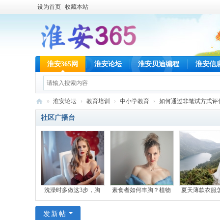
设为首页
收藏本站
淮安365网
淮安论坛
淮安贝迪编程
淮安信
»
淮安论坛
›
教育培训
›
中小学教育
›
如何通过非笔试方式评
淮
社区广播台
安
36
5
网
洗澡时多做这3步，胸
素食者如何丰胸？植物
夏天薄款衣服
发新帖