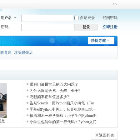
切
换
用户名
自动登录
找回密码
到
宽
密码
立即注册
登录
版
快捷导航
安教育局
淮安眼镜店
眼科门诊最常见的五大问题？
为什么眼睛会累、会酸、会干?
眨眼频率正常值是多少?
告别Scratch，用Python画只小海龟（Tur
零基础Python小勇士：从开机到画出第一
像搭积木一样学编程：小学生的Python图
同是
小学生也能学的第一行代码：Python入门
返回列表