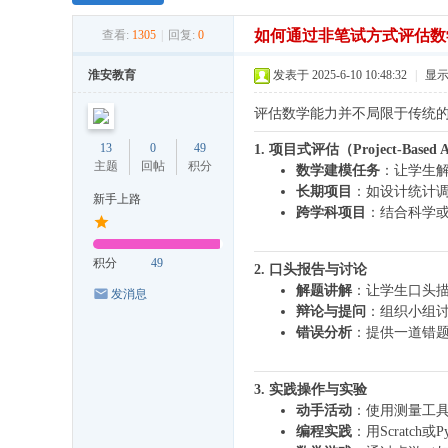
如何通过非笔试方式评估数
查看:
1305
|
回复:
0
淮安教育
发表于 2025-6-10 10:48:32
|
显
评估数学能力并不局限于传统
13
0
49
1. 项目式评估（Project-Based A
主题
回帖
积分
数学建模任务
：让学生
长期项目
：如设计统计
新手上路
跨学科项目
：结合科学
积分
49
2. 口头报告与讨论
解题讲解
：让学生口头
发消息
辩论与提问
：组织小组讨
错误分析
：提供一道错
3. 实践操作与实验
动手活动
：使用测量工
编程实践
：用Scrat