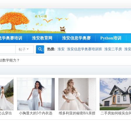
息学奥赛培训
淮安教育网
淮安信息学奥赛
Python培训
热搜:
淮安
淮安信息学奥赛培训班
淮安二手房
淮
帖子
搜
估数学能力？
索
怎么穿出
小胸显大的5个内衣选
维多利亚的秘密BA亲授
二手房如何核实合