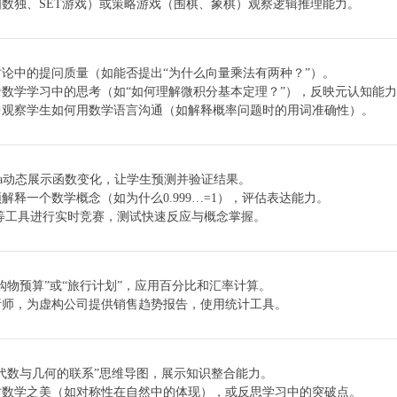
数独、SET游戏）或策略游戏（围棋、象棋）观察逻辑推理能力。
论中的提问质量（如能否提出“为什么向量乘法有两种？”）。
数学学习中的思考（如“如何理解微积分基本定理？”），反映元认知能
中观察学生如何用数学语言沟通（如解释概率问题时的用词准确性）。
ebra动态展示函数变化，让学生预测并验证结果。
解释一个数学概念（如为什么0.999…=1），评估表达能力。
ot!等工具进行实时竞赛，测试快速反应与概念掌握。
购物预算”或“旅行计划”，应用百分比和汇率计算。
析师，为虚构公司提供销售趋势报告，使用统计工具。
代数与几何的联系”思维导图，展示知识整合能力。
讨数学之美（如对称性在自然中的体现），或反思学习中的突破点。