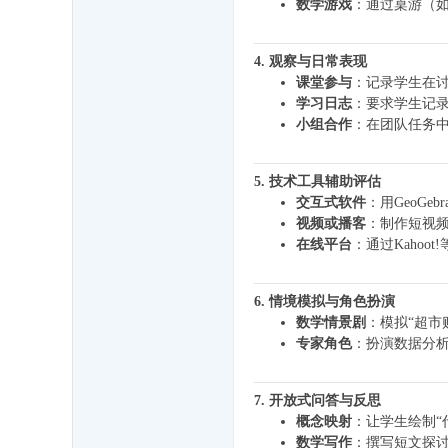
数学游戏
：通过桌游（如
4. 观察与日常表现
课堂参与
：记录学生在讨
学习日志
：要求学生记录
小组合作
：在团队任务
5. 技术工具辅助评估
交互式软件
：用GeoG
视频或播客
：制作短视频
在线平台
：通过Kaho
6. 情境模拟与角色扮演
数学情景剧
：模拟“超市
专家角色
：扮演数据分
7. 开放式问答与反思
概念映射
：让学生绘制“
数学写作
：撰写短文探