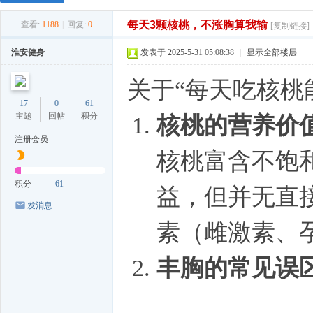
每天3颗核桃，不涨胸算我输
查看:
1188
|
回复:
0
[复制链接]
淮安健身
发表于 2025-5-31 05:08:38
|
显示全部楼层
关于“每天吃核桃
17
0
61
主题
回帖
积分
核桃的营养价
注册会员
核桃富含不饱
积分
61
益，但并无直
发消息
素（雌激素、
丰胸的常见误