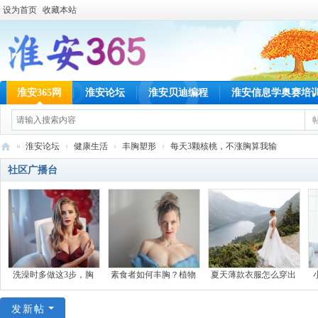
设为首页
收藏本站
淮安365网
淮安论坛
淮安贝迪编程
淮安信息学奥赛培
»
淮安论坛
›
健康生活
›
丰胸塑形
›
每天3颗核桃，不涨胸算我输
淮
社区广播台
安
36
5
网
洗澡时多做这3步，胸
素食者如何丰胸？植物
夏天薄款衣服怎么穿出
发新帖