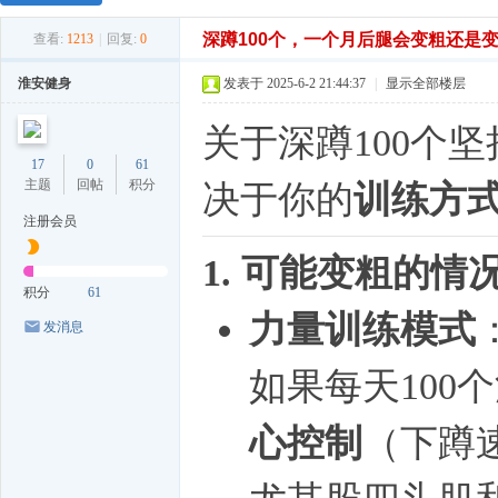
深蹲100个，一个月后腿会变粗还是
查看:
1213
|
回复:
0
淮安健身
发表于 2025-6-2 21:44:37
|
显示全部楼层
关于深蹲100个
17
0
61
主题
回帖
积分
决于你的
训练方
注册会员
1. 可能变粗的情
积分
61
力量训练模式
发消息
如果每天100
心控制
（下蹲