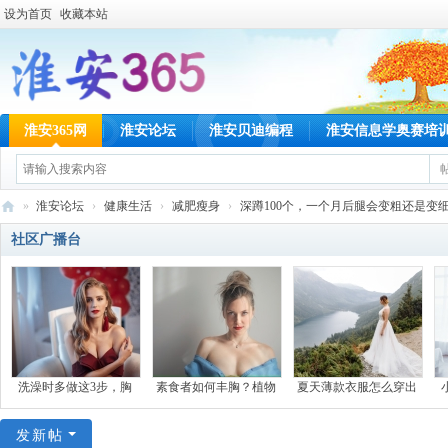
设为首页
收藏本站
淮安365网
淮安论坛
淮安贝迪编程
淮安信息学奥赛培
»
淮安论坛
›
健康生活
›
减肥瘦身
›
深蹲100个，一个月后腿会变粗还是变细？ 
淮
社区广播台
安
36
5
网
洗澡时多做这3步，胸
素食者如何丰胸？植物
夏天薄款衣服怎么穿出
发新帖